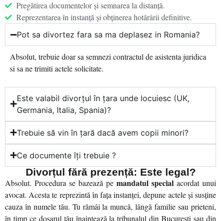
Pregătirea documentelor și semnarea la distanță.
Reprezentarea în instanță și obținerea hotărârii definitive.
Pot sa divortez fara sa ma deplasez in Romania?
Absolut, trebuie doar sa semnezi contractul de asistenta juridica
si sa ne trimiti actele solicitate.
Este valabil divorțul în țara unde locuiesc (UK,
Germania, Italia, Spania)?
Trebuie să vin în țară dacă avem copii minori?
Ce documente îți trebuie ?
Divorțul fără prezență: Este legal?
mandatul special
Absolut. Procedura se bazează pe
acordat unui
avocat. Acesta te reprezintă în fața instanței, depune actele și susține
cauza în numele tău. Tu rămâi la muncă, lângă familie sau prieteni,
în timp ce dosarul tău înaintează la tribunalul din București sau din