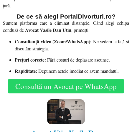
țară.
De ce să alegi PortalDivorturi.ro?
Suntem platforma care a eliminat distanțele. Când alegi echipa
Avocat Vasile Dan Utiu
condusă de
, primești:
Consultanță video (Zoom/WhatsApp):
Ne vedem la față și
discutăm strategia.
Prețuri corecte:
Fără costuri de deplasare ascunse.
Rapiditate:
Depunem actele imediat ce avem mandatul.
Consultă un Avocat pe WhatsApp